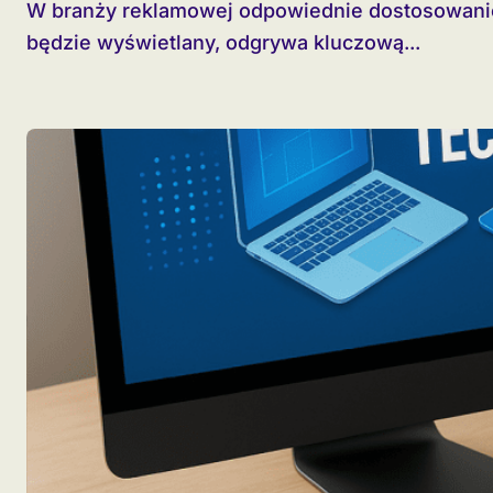
W branży reklamowej odpowiednie dostosowanie formatu banera do urządzenia, na którym
będzie wyświetlany, odgrywa kluczową...