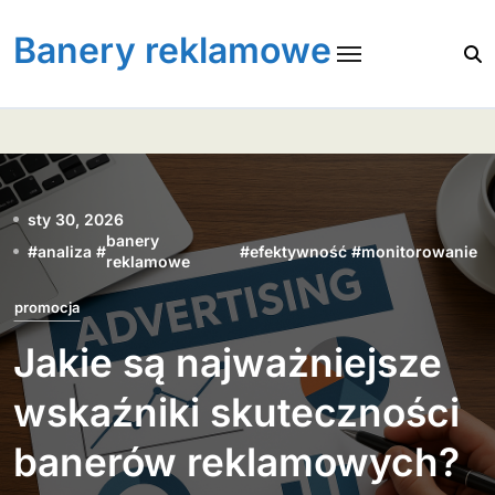
Skip
to
Banery reklamowe
content
sty 30, 2026
banery
#
analiza
#
#
efektywność
#
monitorowanie
reklamowe
promocja
Jakie są najważniejsze
wskaźniki skuteczności
banerów reklamowych?