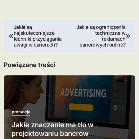
N
Jakie są
Jakie są ograniczenia
najskuteczniejsze
techniczne w
a
techniki przyciągania
reklamach
uwagi w banerach?
banerowych online?
w
i
Powiązane treści
g
a
c
j
promocja
Jakie znaczenie ma tło w
a
projektowaniu banerów