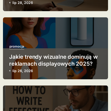
w
reklamowych?
lip 28, 2026
p
i
s
u
promocja
Jakie trendy wizualne dominują w
reklamach displayowych 2025?
lip 26, 2026