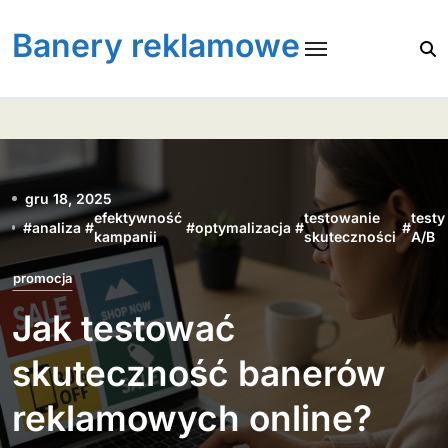
Skip
to
Banery reklamowe
content
gru 18, 2025
efektywność
testowanie
testy
#
analiza
#
#
optymalizacja
#
#
kampanii
skuteczności
A/B
promocja
Jak testować
skuteczność banerów
reklamowych online?