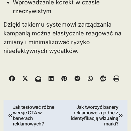
Wprowadzanie korekt w czasie
rzeczywistym
Dzięki takiemu systemowi zarządzania
kampanią można elastycznie reagować na
zmiany i minimalizować ryzyko
nieefektywnych wydatków.
N
Jak testować różne
Jak tworzyć banery
wersje CTA w
reklamowe zgodne z
a
banerach
identyfikacją wizualną
reklamowych?
marki?
w