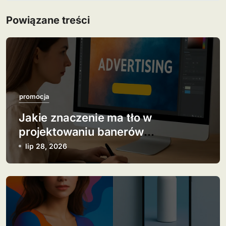
i
Powiązane treści
g
a
c
j
promocja
Jakie znaczenie ma tło w
a
projektowaniu banerów
w
reklamowych?
lip 28, 2026
p
i
s
u