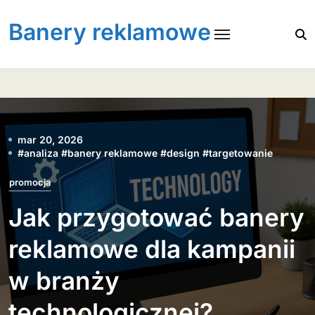
Skip
to
Banery reklamowe
content
mar 20, 2026
#
analiza
#
banery reklamowe
#
design
#
targetowanie
promocja
Jak przygotować banery
reklamowe dla kampanii
w branży
technologicznej?