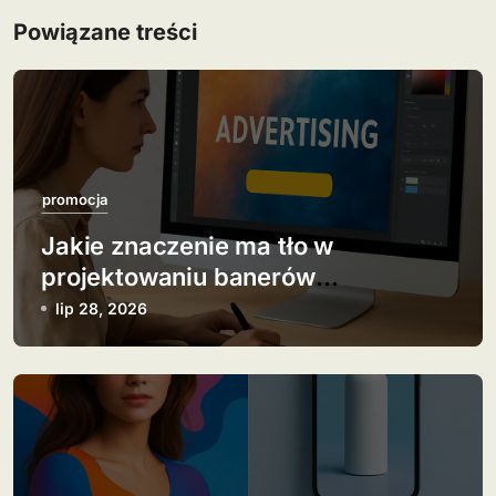
i
Powiązane treści
g
a
c
j
promocja
Jakie znaczenie ma tło w
a
projektowaniu banerów
w
reklamowych?
lip 28, 2026
p
i
s
u