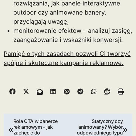
rozwiązania, jak panele interaktywne
outdoor czy animowane banery,
przyciągają uwagę,
monitorowanie efektów – analizuj zasięg,
zaangażowanie i wskaźniki konwersji.
Pamięć o tych zasadach pozwoli Ci tworzyć
spójne i skuteczne kampanie reklamowe.
N
Rola CTA w banerze
Statyczny czy
reklamowym – jak
animowany? Wybór
a
zachęcić do
odpowiedniego typu