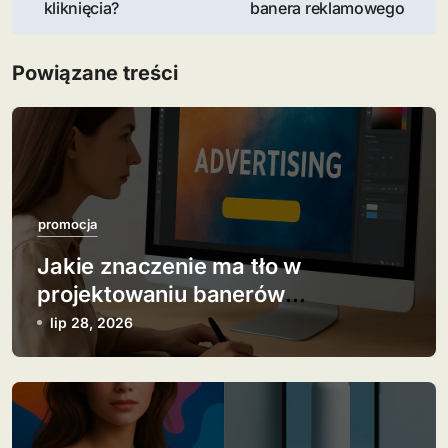
kliknięcia?
banera reklamowego
w
i
Powiązane treści
g
a
c
j
promocja
Jakie znaczenie ma tło w
a
projektowaniu banerów
w
reklamowych?
lip 28, 2026
p
i
s