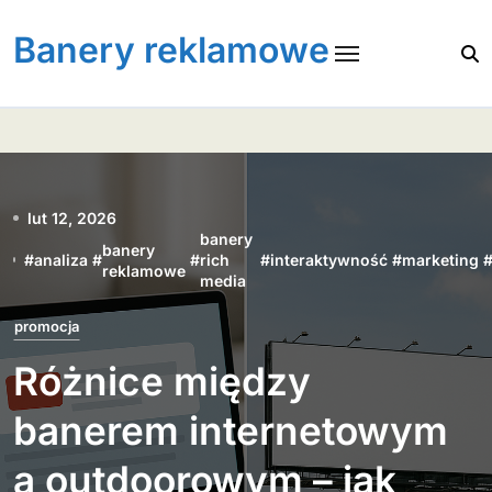
Skip
to
Banery reklamowe
content
lut 12, 2026
banery
banery
#
analiza
#
#
rich
#
interaktywność
#
marketing
reklamowe
media
promocja
Różnice między
banerem internetowym
a outdoorowym – jak