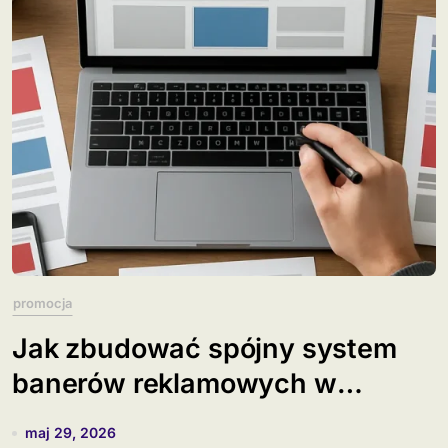
promocja
Jak zbudować spójny system
banerów reklamowych w
kampanii omnichannel?
maj 29, 2026