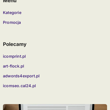
Menu
Kategorie
Promocja
Polecamy
icomprint.pl
art-flock.pl
adwords4export.pl
icomseo.cal24.pl