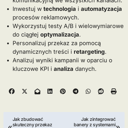
komunikacyjną we wszystkich kanałach.
Inwestuj w
technologia
i
automatyzacja
procesów reklamowych.
Wykorzystuj testy A/B i wielowymiarowe
do ciągłej
optymalizacja
.
Personalizuj przekaz za pomocą
dynamicznych treści i
retargeting
.
Analizuj wyniki kampanii w oparciu o
kluczowe KPI i
analiza
danych.
N
Jak zbudować
Jak zintegrować
skuteczny przekaz
banery z systemami