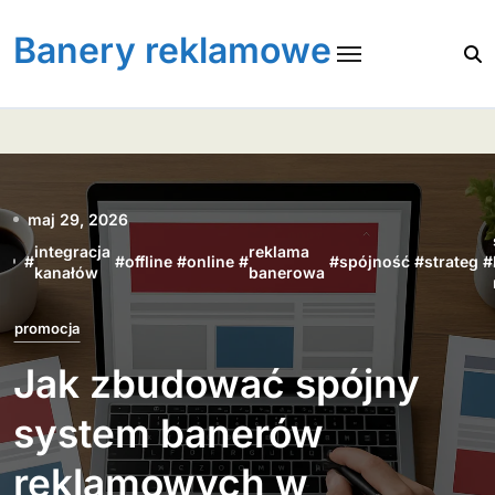
Skip
to
Banery reklamowe
content
maj 29, 2026
integracja
reklama
#
#
offline
#
online
#
#
spójność
#
strateg
#
kanałów
banerowa
promocja
Jak zbudować spójny
system banerów
reklamowych w