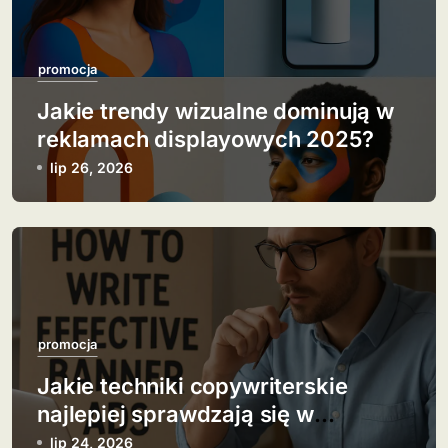
s
u
promocja
Jakie trendy wizualne dominują w
reklamach displayowych 2025?
lip 26, 2026
promocja
Jakie techniki copywriterskie
najlepiej sprawdzają się w
banerach?
lip 24, 2026