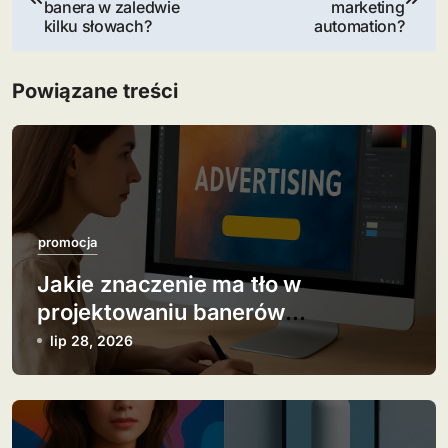
a
banera w zaledwie
marketing
kilku słowach?
automation?
w
i
Powiązane treści
g
a
c
j
promocja
Jakie znaczenie ma tło w
a
projektowaniu banerów
w
reklamowych?
lip 28, 2026
p
i