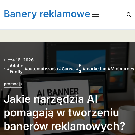
Skip
to
Banery reklamowe
content
cze 16, 2026
Adobe
E
#
#
automatyzacja
#
Canva
#
#
marketing
#
Midjourney
Firefly
3
promocja
Jakie narzędzia AI
pomagają w tworzeniu
banerów reklamowych?