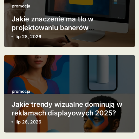
j
promocja
Jakie znaczenie ma tło w
a
projektowaniu banerów
w
reklamowych?
lip 28, 2026
p
i
s
u
promocja
Jakie trendy wizualne dominują w
reklamach displayowych 2025?
lip 26, 2026