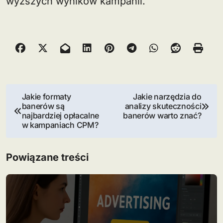
wyższych wyników kampanii.
N
Jakie formaty
Jakie narzędzia do
banerów są
analizy skuteczności
a
najbardziej opłacalne
banerów warto znać?
w kampaniach CPM?
w
i
Powiązane treści
g
a
c