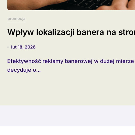
promocja
Wpływ lokalizacji banera na str
lut 18, 2026
Efektywność reklamy banerowej w dużej mierze zależy od jej umiejscowienia na stronie, które
decyduje o...