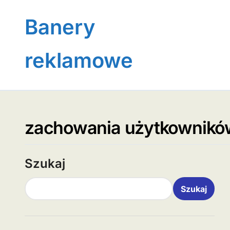
Skip
to
Banery
content
reklamowe
zachowania użytkownikó
Szukaj
Szukaj