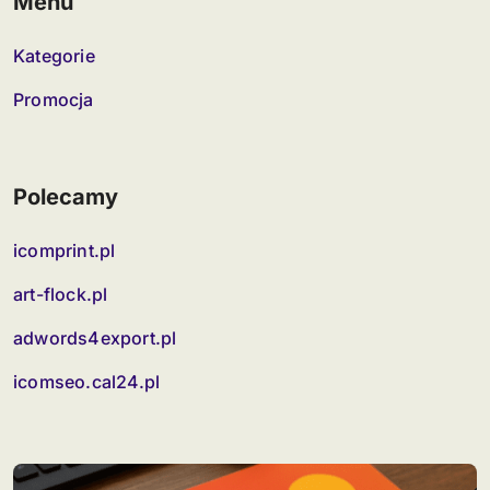
Menu
Kategorie
Promocja
Polecamy
icomprint.pl
art-flock.pl
adwords4export.pl
icomseo.cal24.pl