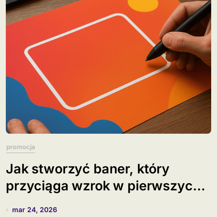
promocja
Jak stworzyć baner, który
przyciąga wzrok w pierwszych
3 sekundach?
mar 24, 2026