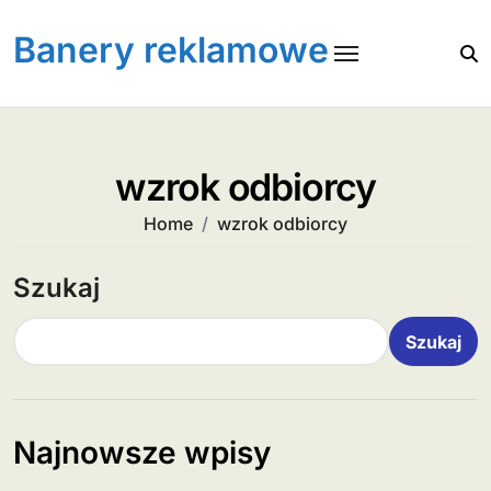
Skip
to
Banery reklamowe
content
wzrok odbiorcy
Home
wzrok odbiorcy
Szukaj
Szukaj
Najnowsze wpisy