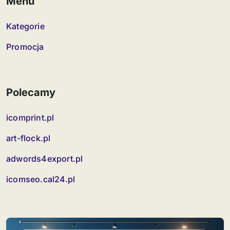
Menu
Kategorie
Promocja
Polecamy
icomprint.pl
art-flock.pl
adwords4export.pl
icomseo.cal24.pl