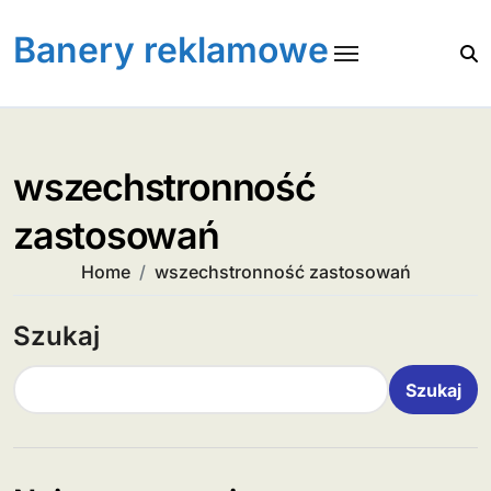
Skip
to
Banery reklamowe
content
wszechstronność
zastosowań
Home
wszechstronność zastosowań
Szukaj
Szukaj