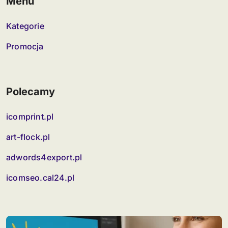
Menu
Kategorie
Promocja
Polecamy
icomprint.pl
art-flock.pl
adwords4export.pl
icomseo.cal24.pl