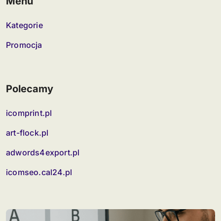
Menu
Kategorie
Promocja
Polecamy
icomprint.pl
art-flock.pl
adwords4export.pl
icomseo.cal24.pl