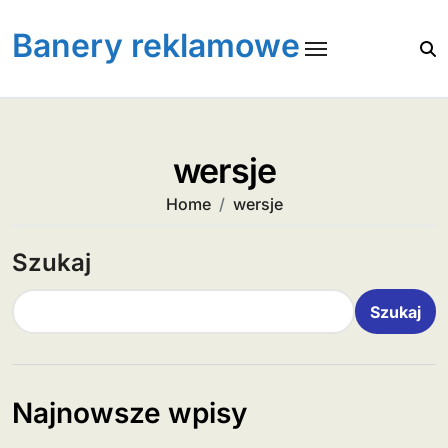
Skip
to
Banery reklamowe
content
wersje
Home
wersje
Szukaj
Szukaj
Najnowsze wpisy