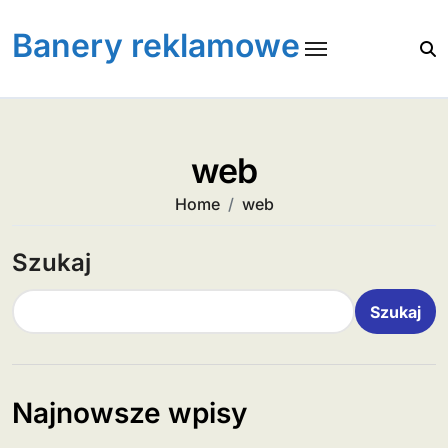
Skip
to
Banery reklamowe
content
web
Home
web
Szukaj
Szukaj
Najnowsze wpisy