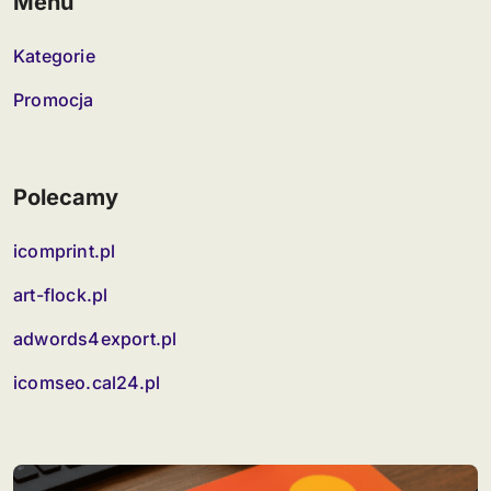
Menu
Kategorie
Promocja
Polecamy
icomprint.pl
art-flock.pl
adwords4export.pl
icomseo.cal24.pl