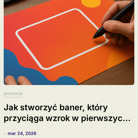
promocja
Jak stworzyć baner, który
przyciąga wzrok w pierwszych
3 sekundach?
mar 24, 2026