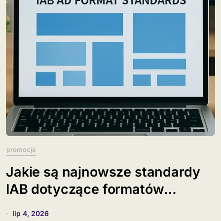
promocja
Jakie są najnowsze standardy
IAB dotyczące formatów
banerów?
lip 4, 2026