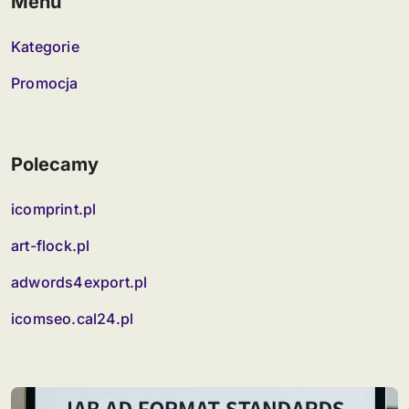
Menu
Kategorie
Promocja
Polecamy
icomprint.pl
art-flock.pl
adwords4export.pl
icomseo.cal24.pl