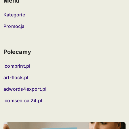
Menu
Kategorie
Promocja
Polecamy
icomprint.pl
art-flock.pl
adwords4export.pl
icomseo.cal24.pl