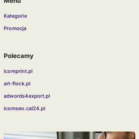
Menu
Kategorie
Promocja
Polecamy
icomprint.pl
art-flock.pl
adwords4export.pl
icomseo.cal24.pl