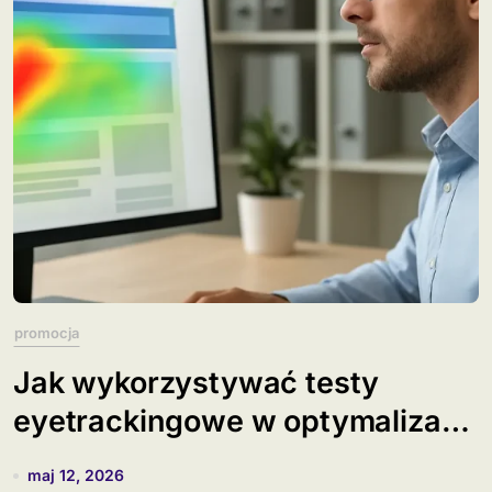
promocja
Jak wykorzystywać testy
eyetrackingowe w optymalizacji
banerów?
maj 12, 2026