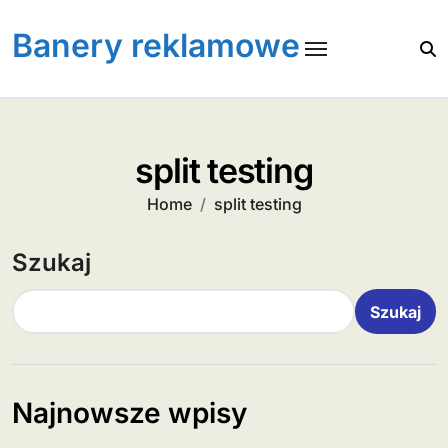
Skip
to
Banery reklamowe
content
split testing
Home
split testing
Szukaj
Szukaj
Najnowsze wpisy