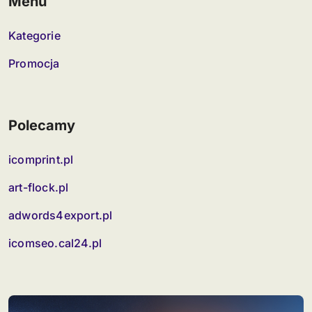
Menu
Kategorie
Promocja
Polecamy
icomprint.pl
art-flock.pl
adwords4export.pl
icomseo.cal24.pl