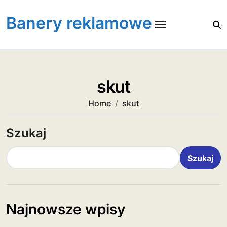
Skip
to
Banery reklamowe
content
skut
Home
skut
Szukaj
Szukaj
Najnowsze wpisy