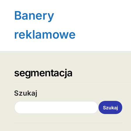
Skip
to
Banery
content
reklamowe
segmentacja
Szukaj
Szukaj