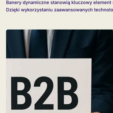
Banery dynamiczne stanowią kluczowy element nowoczesnych kampanii reklamowych online.
Dzięki wykorzystaniu zaawansowanych technologi