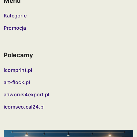
Menu
Kategorie
Promocja
Polecamy
icomprint.pl
art-flock.pl
adwords4export.pl
icomseo.cal24.pl