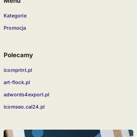
Menu
Kategorie
Promocja
Polecamy
icomprint.pl
art-flock.pl
adwords4export.pl
icomseo.cal24.pl