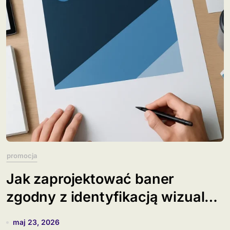
promocja
Jak zaprojektować baner
zgodny z identyfikacją wizualną
korporacji?
maj 23, 2026