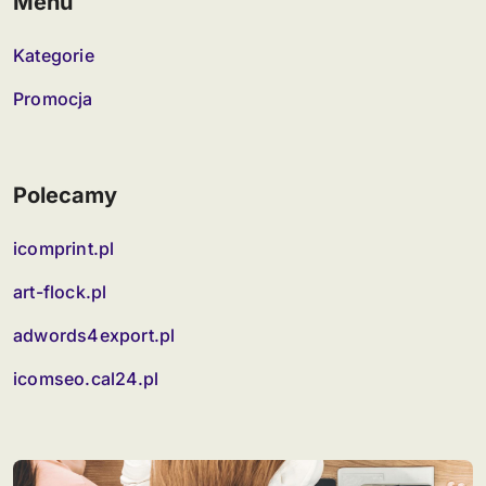
Menu
Kategorie
Promocja
Polecamy
icomprint.pl
art-flock.pl
adwords4export.pl
icomseo.cal24.pl