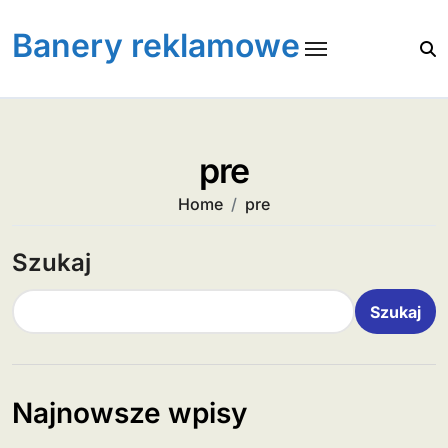
Skip
to
Banery reklamowe
content
pre
Home
pre
Szukaj
Szukaj
Najnowsze wpisy