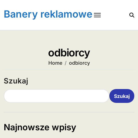
Skip
to
Banery reklamowe
content
odbiorcy
Home
odbiorcy
Szukaj
Szukaj
Najnowsze wpisy