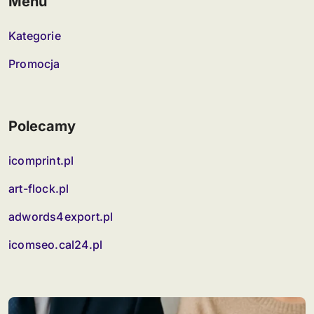
Menu
Kategorie
Promocja
Polecamy
icomprint.pl
art-flock.pl
adwords4export.pl
icomseo.cal24.pl