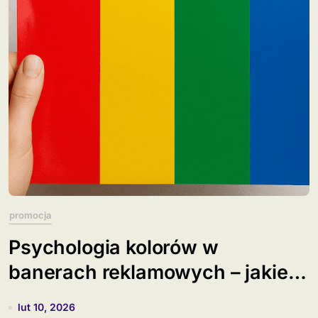
promocja
Psychologia kolorów w
banerach reklamowych – jakie
barwy sprzedają?
lut 10, 2026