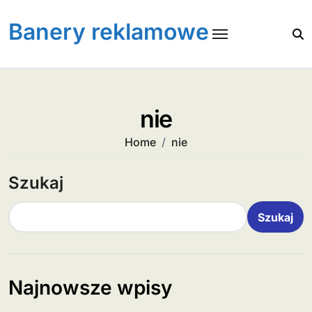
Skip
to
Banery reklamowe
content
nie
Home
nie
Szukaj
Szukaj
Najnowsze wpisy