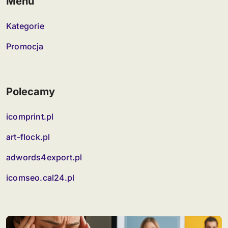
Menu
Kategorie
Promocja
Polecamy
icomprint.pl
art-flock.pl
adwords4export.pl
icomseo.cal24.pl