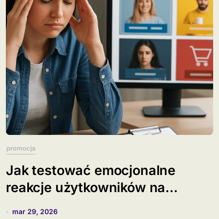
promocja
Jak testować emocjonalne
reakcje użytkowników na
banery?
mar 29, 2026