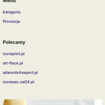
Menu
Kategorie
Promocja
Polecamy
icomprint.pl
art-flock.pl
adwords4export.pl
icomseo.cal24.pl