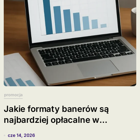
promocja
Jakie formaty banerów są
najbardziej opłacalne w
kampaniach CPM?
cze 14, 2026