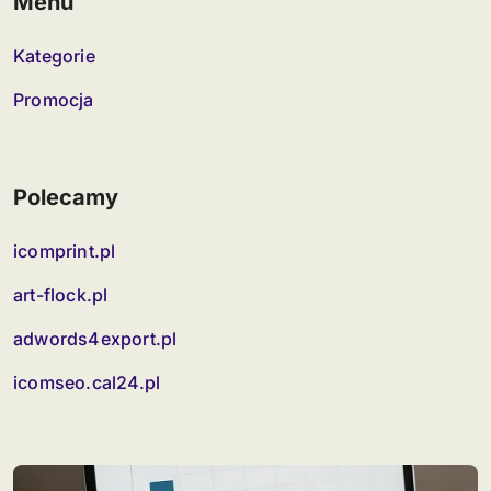
Menu
Kategorie
Promocja
Polecamy
icomprint.pl
art-flock.pl
adwords4export.pl
icomseo.cal24.pl