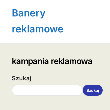
Skip
to
Banery
content
reklamowe
kampania reklamowa
Szukaj
Szukaj