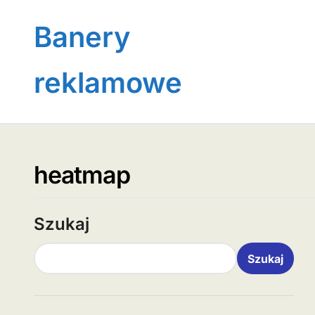
Skip
to
Banery
content
reklamowe
heatmap
Szukaj
Szukaj