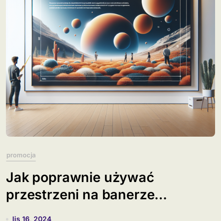
promocja
Jak poprawnie używać
przestrzeni na banerze
reklamowym?
lis 16, 2024