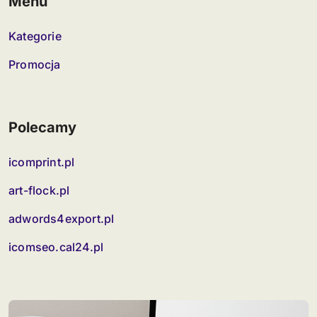
Menu
Kategorie
Promocja
Polecamy
icomprint.pl
art-flock.pl
adwords4export.pl
icomseo.cal24.pl