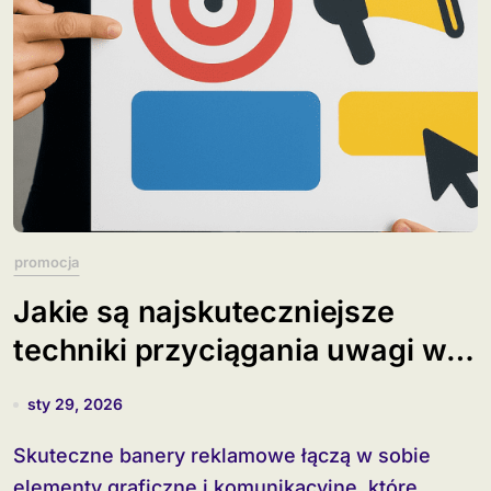
promocja
Jakie są najskuteczniejsze
techniki przyciągania uwagi w
banerach?
sty 29, 2026
Skuteczne banery reklamowe łączą w sobie
elementy graficzne i komunikacyjne, które