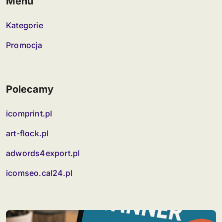
Menu
Kategorie
Promocja
Polecamy
icomprint.pl
art-flock.pl
adwords4export.pl
icomseo.cal24.pl