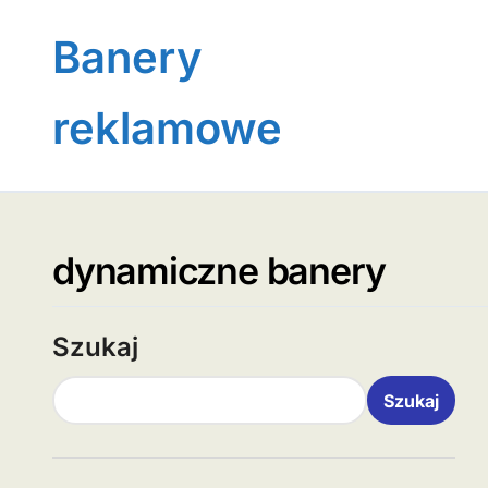
Skip
to
Banery
content
reklamowe
dynamiczne banery
Szukaj
Szukaj