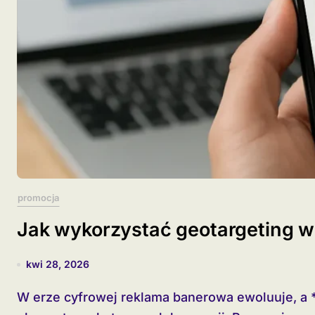
promocja
Jak wykorzystać geotargeting 
kwi 28, 2026
W erze cyfrowej reklama banerowa ewoluuje, a **geotargeting** staje się kluczowym