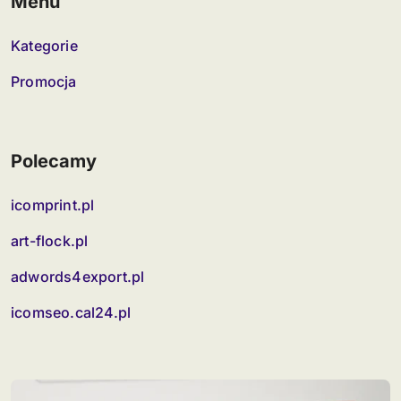
Menu
Kategorie
Promocja
Polecamy
icomprint.pl
art-flock.pl
adwords4export.pl
icomseo.cal24.pl