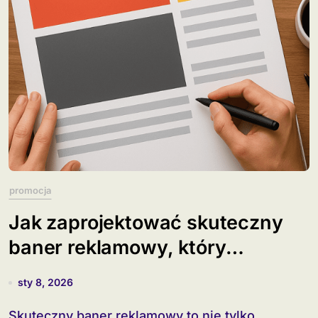
promocja
Jak zaprojektować skuteczny
baner reklamowy, który
przyciąga uwagę?
sty 8, 2026
Skuteczny baner reklamowy to nie tylko