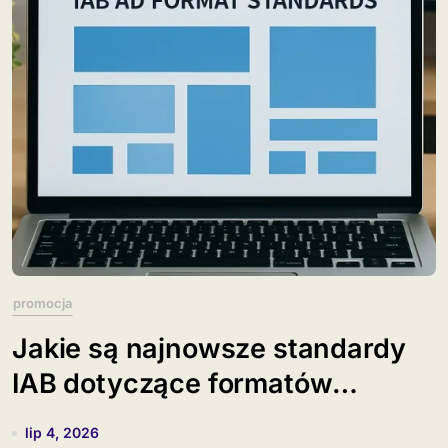
promocja
Jakie są najnowsze standardy
IAB dotyczące formatów
banerów?
lip 4, 2026