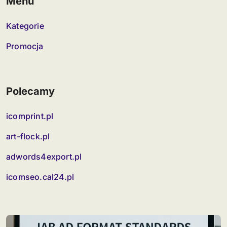
Menu
Kategorie
Promocja
Polecamy
icomprint.pl
art-flock.pl
adwords4export.pl
icomseo.cal24.pl