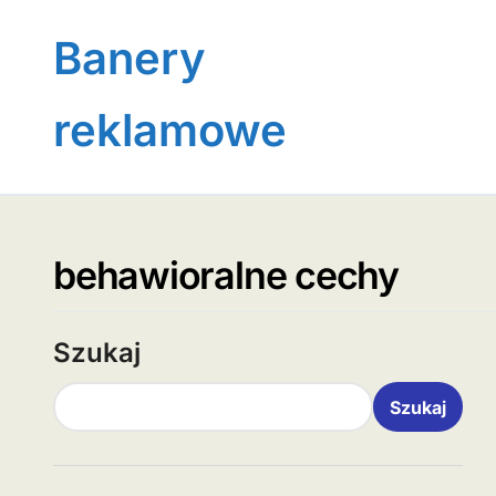
Skip
to
Banery
content
reklamowe
behawioralne cechy
Szukaj
Szukaj