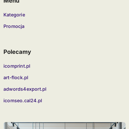
Menu
Kategorie
Promocja
Polecamy
icomprint.pl
art-flock.pl
adwords4export.pl
icomseo.cal24.pl