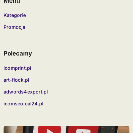
Menu
Kategorie
Promocja
Polecamy
icomprint.pl
art-flock.pl
adwords4export.pl
icomseo.cal24.pl