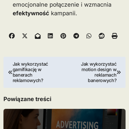
emocjonalne połączenie i wzmacnia
efektywność
kampanii.
N
Jak wykorzystać
Jak wykorzystać
gamifikację w
motion design w
a
banerach
reklamach
reklamowych?
banerowych?
w
i
Powiązane treści
g
a