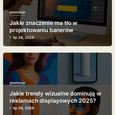
c
j
promocja
Jakie znaczenie ma tło w
a
projektowaniu banerów
w
reklamowych?
lip 28, 2026
p
i
s
u
promocja
Jakie trendy wizualne dominują w
reklamach displayowych 2025?
lip 26, 2026