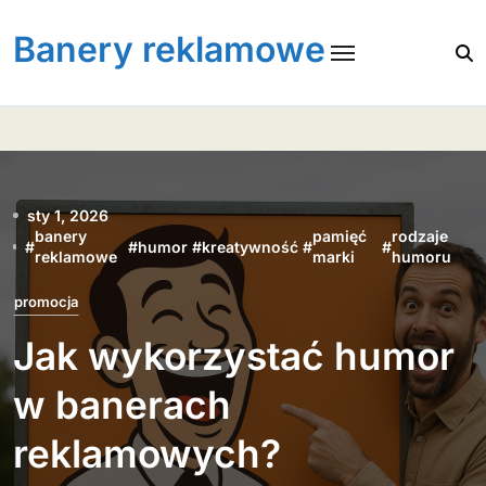
Skip
to
Banery reklamowe
content
sty 1, 2026
banery
pamięć
rodzaje
#
#
humor
#
kreatywność
#
#
reklamowe
marki
humoru
promocja
Jak wykorzystać humor
w banerach
reklamowych?