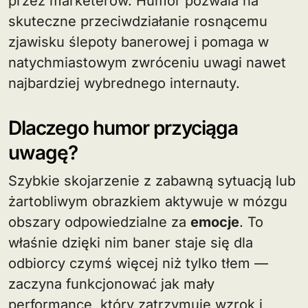
przez marketerów. Humor pozwala na
skuteczne przeciwdziałanie rosnącemu
zjawisku ślepoty banerowej i pomaga w
natychmiastowym zwróceniu uwagi nawet
najbardziej wybrednego internauty.
Dlaczego humor przyciąga
uwagę?
Szybkie skojarzenie z zabawną sytuacją lub
żartobliwym obrazkiem aktywuje w mózgu
obszary odpowiedzialne za
emocje
. To
właśnie dzięki nim baner staje się dla
odbiorcy czymś więcej niż tylko tłem —
zaczyna funkcjonować jak mały
performance, który zatrzymuje wzrok i