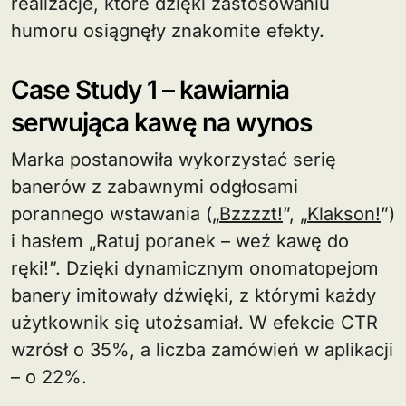
realizacje, które dzięki zastosowaniu
humoru osiągnęły znakomite efekty.
Case Study 1 – kawiarnia
serwująca kawę na wynos
Marka postanowiła wykorzystać serię
banerów z zabawnymi odgłosami
porannego wstawania („
Bzzzzt!
”, „
Klakson!
”)
i hasłem „Ratuj poranek – weź kawę do
ręki!”. Dzięki dynamicznym onomatopejom
banery imitowały dźwięki, z którymi każdy
użytkownik się utożsamiał. W efekcie CTR
wzrósł o 35%, a liczba zamówień w aplikacji
– o 22%.