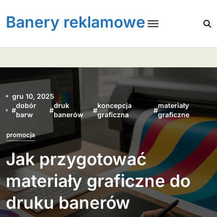
Skip
to
Banery reklamowe
content
gru 10, 2025
dobór
druk
koncepcja
materiały
#
#
#
#
barw
banerów
graficzna
graficzne
promocja
Jak przygotować
materiały graficzne do
druku banerów