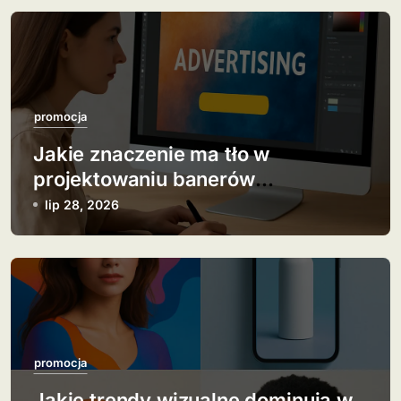
g
a
c
j
promocja
Jakie znaczenie ma tło w
a
projektowaniu banerów
w
reklamowych?
lip 28, 2026
p
i
s
u
promocja
Jakie trendy wizualne dominują w