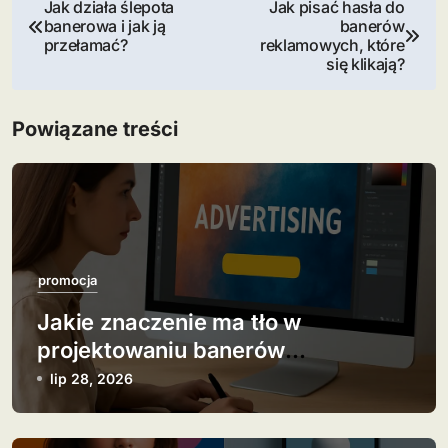
N
Jak działa ślepota
Jak pisać hasła do
banerowa i jak ją
banerów
a
przełamać?
reklamowych, które
się klikają?
w
i
Powiązane treści
g
a
c
j
promocja
Jakie znaczenie ma tło w
a
projektowaniu banerów
w
reklamowych?
lip 28, 2026
p