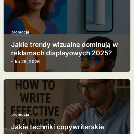
i
s
u
promocja
Jakie trendy wizualne dominują w
reklamach displayowych 2025?
lip 26, 2026
promocja
Jakie techniki copywriterskie