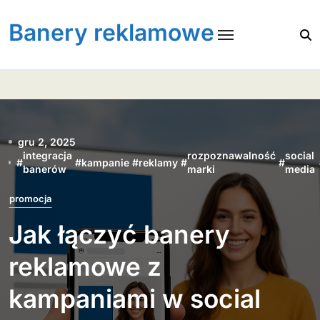
Skip
to
Banery reklamowe
content
gru 2, 2025
integracja
rozpoznawalność
social
#
#
kampanie
#
reklamy
#
#
banerów
marki
media
promocja
Jak łączyć banery
reklamowe z
kampaniami w social