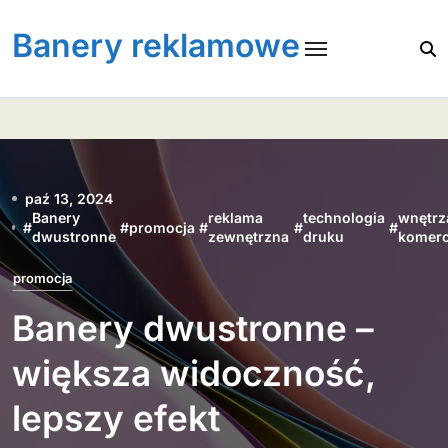
Skip
to
Banery reklamowe
content
paź 13, 2024
Banery
reklama
technologia
wnętrz
#
#
promocja
#
#
#
dwustronne
zewnętrzna
druku
komerc
promocja
Banery dwustronne –
większa widoczność,
lepszy efekt