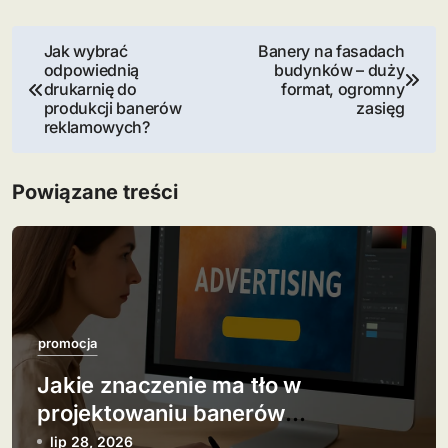
N
Jak wybrać
Banery na fasadach
odpowiednią
budynków – duży
a
drukarnię do
format, ogromny
produkcji banerów
zasięg
w
reklamowych?
i
Powiązane treści
g
a
c
j
promocja
a
Jakie znaczenie ma tło w
w
projektowaniu banerów
reklamowych?
lip 28, 2026