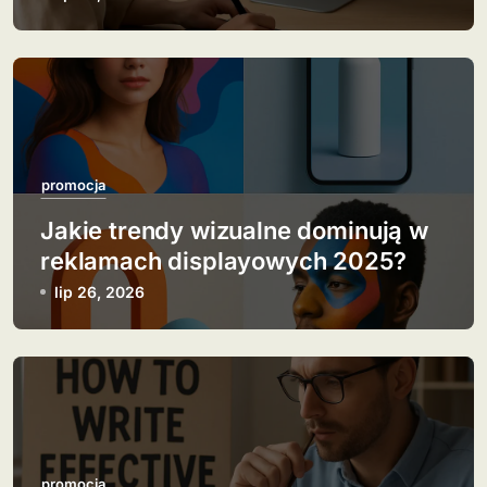
p
i
s
u
promocja
Jakie trendy wizualne dominują w
reklamach displayowych 2025?
lip 26, 2026
promocja